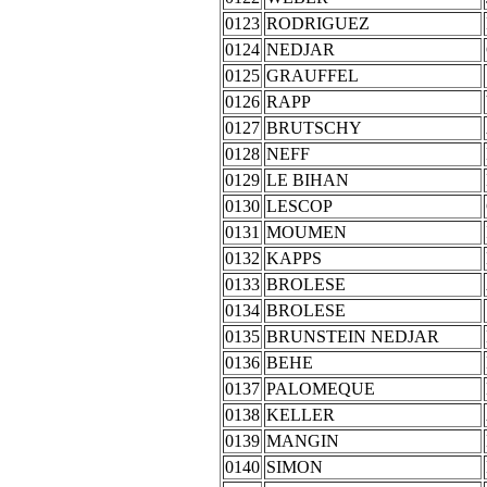
0123
RODRIGUEZ
0124
NEDJAR
0125
GRAUFFEL
0126
RAPP
0127
BRUTSCHY
0128
NEFF
0129
LE BIHAN
0130
LESCOP
0131
MOUMEN
0132
KAPPS
0133
BROLESE
0134
BROLESE
0135
BRUNSTEIN NEDJAR
0136
BEHE
0137
PALOMEQUE
0138
KELLER
0139
MANGIN
0140
SIMON