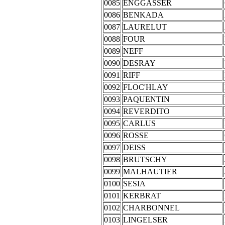
0085
ENGGASSER
0086
BENKADA
0087
LAURELUT
0088
FOUR
0089
NEFF
0090
DESRAY
0091
RIFF
0092
FLOC'HLAY
0093
PAQUENTIN
0094
REVERDITO
0095
CARLUS
0096
ROSSE
0097
DEISS
0098
BRUTSCHY
0099
MALHAUTIER
0100
SESIA
0101
KERBRAT
0102
CHARBONNEL
0103
LINGELSER