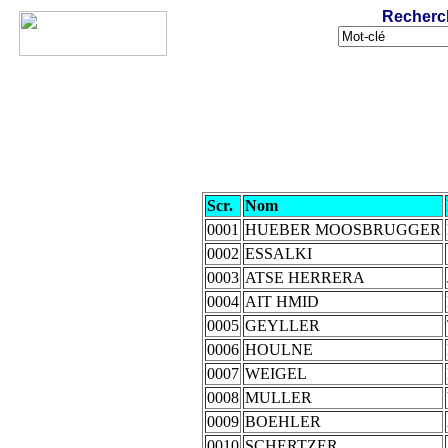
Recherc
Scr.
Nom
0001
HUEBER MOOSBRUGGER
0002
ESSALKI
0003
ATSE HERRERA
0004
AIT HMID
0005
GEYLLER
0006
HOULNE
0007
WEIGEL
0008
MULLER
0009
BOEHLER
0010
SCHERTZER