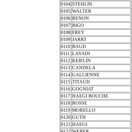
0104
STEHLIN
0105
WALTER
0106
RENON
0107
RIGO
0108
FREY
0109
JARRT
0110
BAUD
0111
LAYADI
0112
KEIFLIN
0113
CANDELA
0114
GALLIENNE
0115
TITAUD
0116
GOGNIAT
0117
HAEGI BOUCHE
0118
ROSSE
0119
MORELLO
0120
GUTH
0121
HAEGI
0122
WEBER