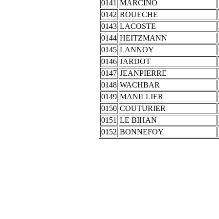
0141
MARCINO
0142
ROUECHE
0143
LACOSTE
0144
HEITZMANN
0145
LANNOY
0146
JARDOT
0147
JEANPIERRE
0148
WACHBAR
0149
MANILLIER
0150
COUTURIER
0151
LE BIHAN
0152
BONNEFOY