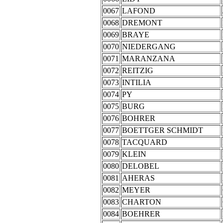
0067
LAFOND
0068
DREMONT
0069
BRAYE
0070
NIEDERGANG
0071
MARANZANA
0072
REITZIG
0073
INTILIA
0074
PY
0075
BURG
0076
BOHRER
0077
BOETTGER SCHMIDT
0078
TACQUARD
0079
KLEIN
0080
DELOBEL
0081
AHERAS
0082
MEYER
0083
CHARTON
0084
BOEHRER