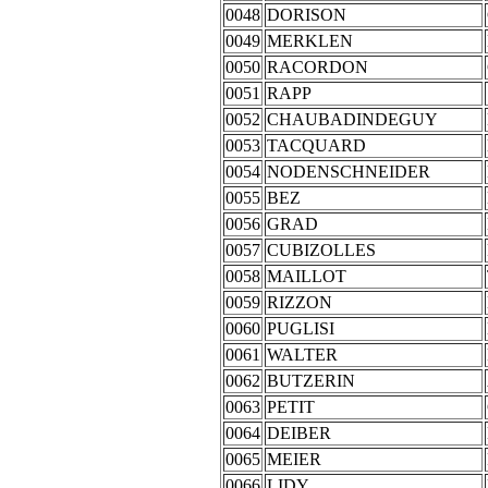
0048
DORISON
0049
MERKLEN
0050
RACORDON
0051
RAPP
0052
CHAUBADINDEGUY
0053
TACQUARD
0054
NODENSCHNEIDER
0055
BEZ
0056
GRAD
0057
CUBIZOLLES
0058
MAILLOT
0059
RIZZON
0060
PUGLISI
0061
WALTER
0062
BUTZERIN
0063
PETIT
0064
DEIBER
0065
MEIER
0066
LIDY