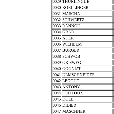
0029
THURLINGUE
0030
ROELLINGER
0031
MASCHA
0032
SCHWERTZ
0033
RANNOU
0034
GRAD
0035
AUER
0036
WILHELM
0037
BURGER
0038
SCHWOB
0039
GRISWEG
0040
GOGNIAT
0041
ULMSCHNEIDER
0042
LEGOUT
0043
ANTONY
0044
SOITTOUX
0045
DOLL
0046
DIDIER
0047
MASCHNER